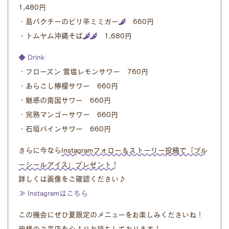
1,480円
・島パクチーのピリ辛ミミガー
660円
・トムヤム沖縄そば
1,680円
◆ Drink
・フローズン 雪塩レモンサワー 760円
・あらごし檸檬サワー 660円
・魅惑の南国サワー 660円
・完熟マンゴーサワー 660円
・石垣パインサワー 660円
さらに今なら
Instagramフォロー＆ストーリー投稿で「ブル
ーシールアイス」プレゼント！
詳しくは画像をご確認ください♪
≫ Instagramはこちら
この機会にぜひ夏限定のメニューをお楽しみくださいね！
皆様のご来店を心よりお待ちしております！